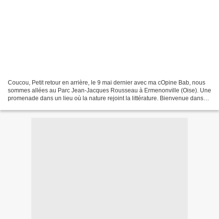
Coucou, Petit retour en arrière, le 9 mai dernier avec ma cOpine Bab, nous
sommes allées au Parc Jean-Jacques Rousseau à Ermenonville (Oise). Une
promenade dans un lieu où la nature rejoint la littérature. Bienvenue dans
l'un des plus beaux jardins du...