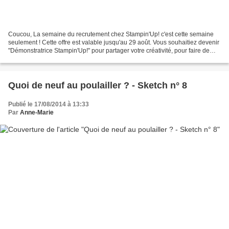
Coucou, La semaine du recrutement chez Stampin'Up! c'est cette semaine
seulement ! Cette offre est valable jusqu'au 29 août. Vous souhaitiez devenir
"Démonstratrice Stampin'Up!" pour partager votre créativité, pour faire de
nouvelles rencontres, pour...
Quoi de neuf au poulailler ? - Sketch n° 8
Publié le 17/08/2014 à 13:33
Par
Anne-Marie